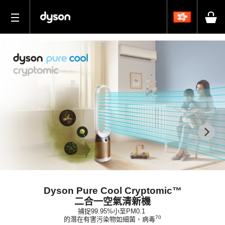
Previous
N
Dyson Pure Cool Cryptomic™
二合一空氣清新機
捕捉99.95%小至PM0.1
70
的潛在有害污染物如細菌、病毒